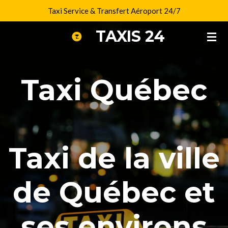
Taxi Service & Transfert Aéroport 24/7
Passer
au
TAXIS 24
contenu
principal
Taxi Québec
Taxi de la ville
de Québec et
ses environs