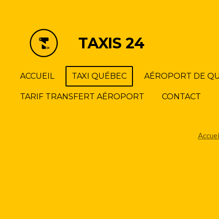
Passer
au
contenu
TAXIS 24
principal
ACCUEIL
TAXI QUÉBEC
AÉROPORT DE Q
TARIF TRANSFERT AÉROPORT
CONTACT
Accuei