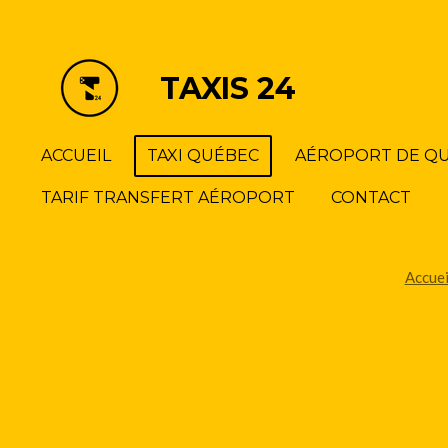
Passer
au
contenu
TAXIS 24
principal
ACCUEIL
TAXI QUÉBEC
AÉROPORT DE Q
TARIF TRANSFERT AÉROPORT
CONTACT
Accuei