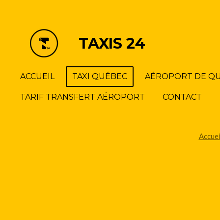
Passer
au
contenu
TAXIS 24
principal
ACCUEIL
TAXI QUÉBEC
AÉROPORT DE Q
TARIF TRANSFERT AÉROPORT
CONTACT
Accuei