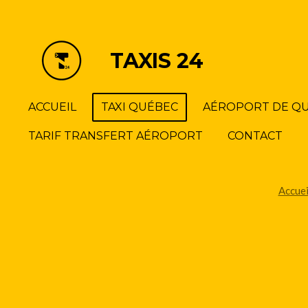
Passer
au
contenu
TAXIS 24
principal
ACCUEIL
TAXI QUÉBEC
AÉROPORT DE Q
TARIF TRANSFERT AÉROPORT
CONTACT
Accuei